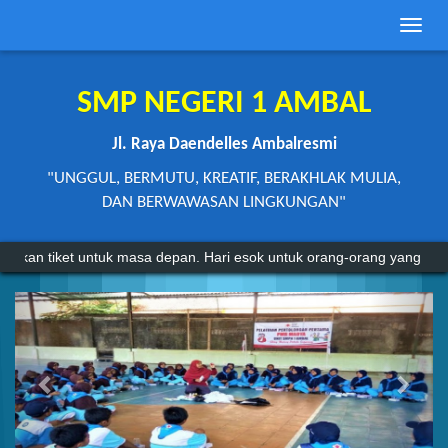
Toggle
naviga
SMP NEGERI 1 AMBAL
Jl. Raya Daendelles Ambalresmi
"UNGGUL, BERMUTU, KREATIF, BERAKHLAK MULIA,
DAN BERWAWASAN LINGKUNGAN"
k masa depan. Hari esok untuk orang-orang yang telah mempersiapkan d
Previous
Next