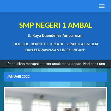
Toggle
naviga
SMP NEGERI 1 AMBAL
Jl. Raya Daendelles Ambalresmi
"UNGGUL, BERMUTU, KREATIF, BERAKHLAK MULIA,
DAN BERWAWASAN LINGKUNGAN"
Pendidikan merupakan tiket untuk masa depan. Hari esok untuk or
JANUARI 2022