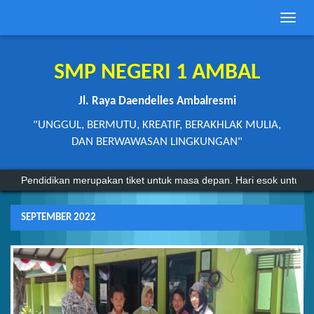
Toggle
naviga
SMP NEGERI 1 AMBAL
Jl. Raya Daendelles Ambalresmi
"UNGGUL, BERMUTU, KREATIF, BERAKHLAK MULIA,
DAN BERWAWASAN LINGKUNGAN"
Pendidikan merupakan tiket untuk masa depan. Hari esok untuk or
SEPTEMBER 2022