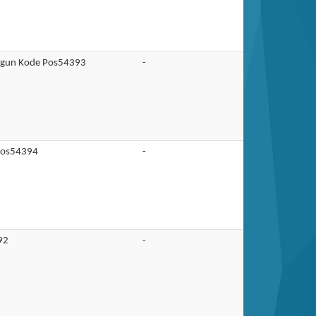
ngun Kode Pos54393
-
 Pos54394
-
92
-