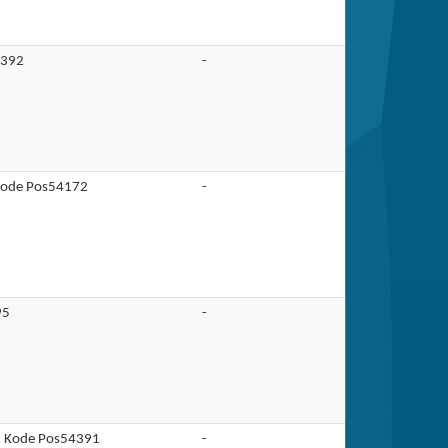
4392
-
Kode Pos54172
-
95
-
en Kode Pos54391
-