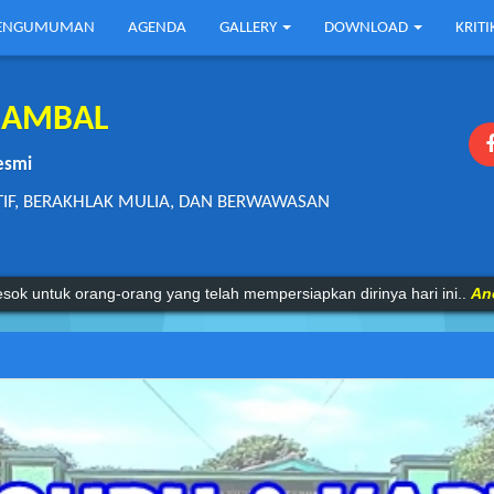
ENGUMUMAN
AGENDA
GALLERY
DOWNLOAD
KRIT
1 AMBAL
esmi
TIF, BERAKHLAK MULIA, DAN BERWAWASAN
mu pengetahuan tanpa agama adalah lumpuh.
Anonim
sok untuk orang-orang yang telah mempersiapkan dirinya hari ini..
An