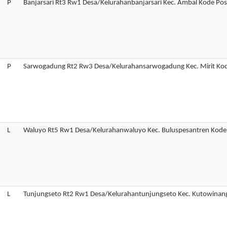
P
Banjarsari Rt3 Rw1 Desa/Kelurahanbanjarsari Kec. Ambal Kode P
P
Sarwogadung Rt2 Rw3 Desa/Kelurahansarwogadung Kec. Mirit K
L
Waluyo Rt5 Rw1 Desa/Kelurahanwaluyo Kec. Buluspesantren Kod
L
Tunjungseto Rt2 Rw1 Desa/Kelurahantunjungseto Kec. Kutowina