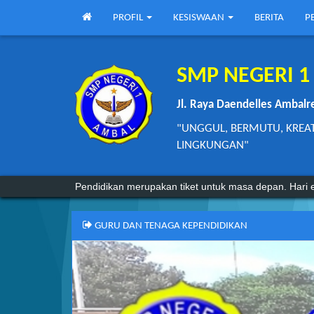
PROFIL
KESISWAAN
BERITA
P
SMP NEGERI 
Jl. Raya Daendelles Ambalr
"UNGGUL, BERMUTU, KREA
LINGKUNGAN"
Agama tanpa ilmu pengetahuan adalah buta. Dan il
Pendidikan merupakan tiket untuk masa depan. Hari e
GURU DAN TENAGA KEPENDIDIKAN