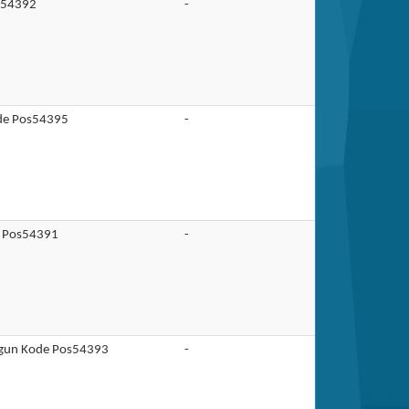
os54392
-
ode Pos54395
-
e Pos54391
-
ngun Kode Pos54393
-