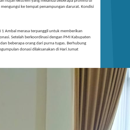
rah hujan ekstrem yang melanda beberapa provinsi di
sa mengungsi ke tempat penampungan darurat. Kondisi
PN 1 Ambal merasa terpanggil untuk memberikan
nasi. Setelah berkoordinasi dengan PMI Kabupaten
dan beberapa orang dari purna tugas. Berhubung
ngumpulan donasi dilaksanakan di Hari Jumat