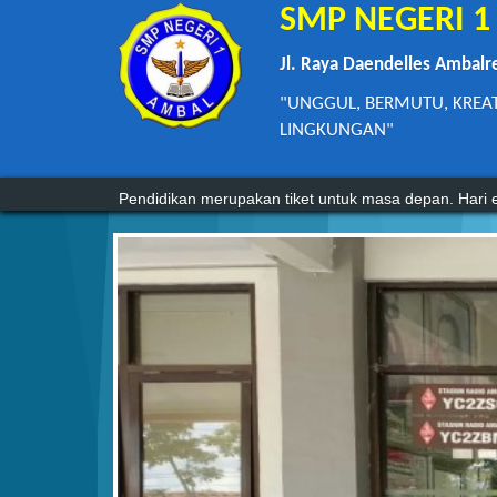
SMP NEGERI 
Jl. Raya Daendelles Ambalr
"UNGGUL, BERMUTU, KREA
LINGKUNGAN"
Agama tanpa ilmu pengetahuan adalah buta. Dan il
Pendidikan merupakan tiket untuk masa depan. Hari e