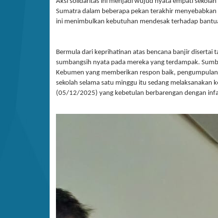
Aksi solidaritas ini menjadi wujud nyata empati sekol
Sumatra dalam beberapa pekan terakhir menyebabkan r
ini menimbulkan kebutuhan mendesak terhadap bantuan 
Bermula dari keprihatinan atas bencana banjir disert
sumbangsih nyata pada mereka yang terdampak. Sumba
Kebumen yang memberikan respon baik, pengumpulan d
sekolah selama satu minggu itu sedang melaksanakan k
(05/12/2025) yang kebetulan berbarengan dengan inf