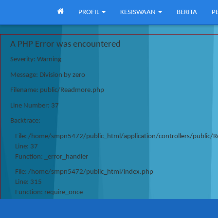
PROFIL
KESISWAAN
BERITA
P
A PHP Error was encountered
Severity: Warning
Message: Division by zero
Filename: public/Readmore.php
Line Number: 37
Backtrace:
File: /home/smpn5472/public_html/application/controllers/public
Line: 37
Function: _error_handler
File: /home/smpn5472/public_html/index.php
Line: 315
Function: require_once