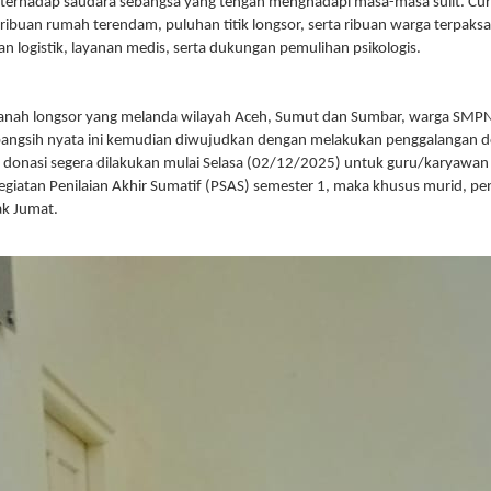
ah terhadap saudara sebangsa yang tengah menghadapi masa-masa sulit. Cu
ibuan rumah terendam, puluhan titik longsor, serta ribuan warga terpak
logistik, layanan medis, serta dukungan pemulihan psikologis.
ai tanah longsor yang melanda wilayah Aceh, Sumut dan Sumbar, warga SM
ngsih nyata ini kemudian diwujudkan dengan melakukan penggalangan do
onasi segera dilakukan mulai Selasa (02/12/2025) untuk guru/karyawan 
egiatan Penilaian Akhir Sumatif (PSAS) semester 1, maka khusus murid, pe
ak Jumat.