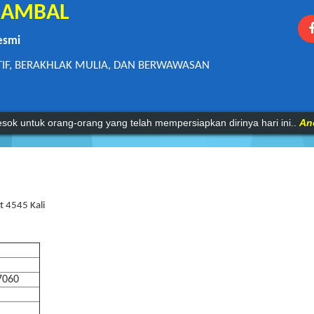
1 AMBAL
esmi
TIF, BERAKHLAK MULIA, DAN BERWAWASAN
mu pengetahuan tanpa agama adalah lumpuh.
Anonim
sok untuk orang-orang yang telah mempersiapkan dirinya hari ini..
An
t 4545 Kali
07060