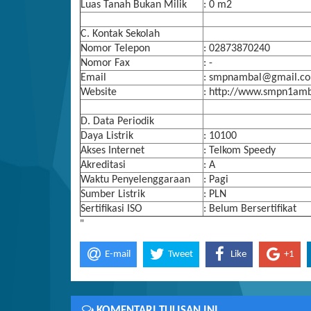
Luas Tanah Bukan Milik
: 0 m2
C. Kontak Sekolah
Nomor Telepon
: 02873870240
Nomor Fax
: -
Email
: smpnambal@gmail.c
Website
: http://www.smpn1amba
D. Data Periodik
Daya Listrik
: 10100
Akses Internet
: Telkom Speedy
Akreditasi
: A
Waktu Penyelenggaraan
: Pagi
Sumber Listrik
: PLN
Sertifikasi ISO
: Belum Bersertifikat
"
E-mail
Tweet
Like
+1
KOMENTARI TULISAN INI