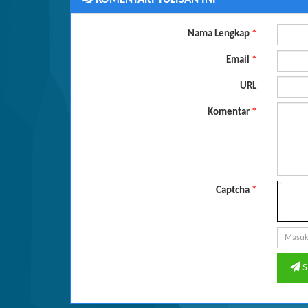
Nama Lengkap
*
Email
*
URL
Komentar
*
Captcha
*
S