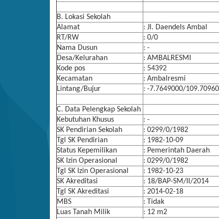
B. Lokasi Sekolah
Alamat
: Jl. Daendels Ambal
RT/RW
: 0/0
Nama Dusun
: -
Desa/Kelurahan
: AMBALRESMI
Kode pos
: 54392
Kecamatan
: Ambalresmi
Lintang/Bujur
: -7.7649000/109.7096
C. Data Pelengkap Sekolah
Kebutuhan Khusus
: -
SK Pendirian Sekolah
: 0299/0/1982
Tgl SK Pendirian
: 1982-10-09
Status Kepemilikan
: Pemerintah Daerah
SK Izin Operasional
: 0299/0/1982
Tgl SK Izin Operasional
: 1982-10-23
SK Akreditasi
: 18/BAP-SM/II/2014
Tgl SK Akreditasi
: 2014-02-18
MBS
: Tidak
Luas Tanah Milik
: 12 m2