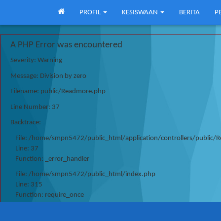
PROFIL
KESISWAAN
BERITA
P
A PHP Error was encountered
Severity: Warning
Message: Division by zero
Filename: public/Readmore.php
Line Number: 37
Backtrace:
File: /home/smpn5472/public_html/application/controllers/public
Line: 37
Function: _error_handler
File: /home/smpn5472/public_html/index.php
Line: 315
Function: require_once