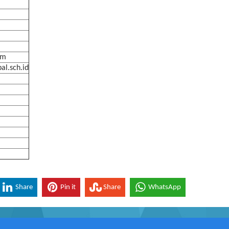
om
l.sch.id
Share
Pin it
Share
WhatsApp