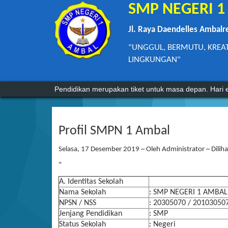
SMP NEGERI 
Jl. Raya Daendelles Ambalr
"UNGGUL, BERMUTU, KREA
LINGKUNGAN"
Agama tanpa ilmu pengetahuan adalah buta. Dan il
Pendidikan merupakan tiket untuk masa depan. Hari e
Profil SMPN 1 Ambal
Selasa, 17 Desember 2019 ~ Oleh Administrator ~ Diliha
"
A. Identitas Sekolah
Nama Sekolah
: SMP NEGERI 1 AMBAL
NPSN / NSS
: 20305070 / 2010305
Jenjang Pendidikan
: SMP
Status Sekolah
: Negeri