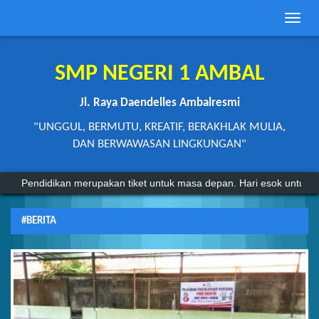
Toggle
naviga
SMP NEGERI 1 AMBAL
Jl. Raya Daendelles Ambalresmi
"UNGGUL, BERMUTU, KREATIF, BERAKHLAK MULIA,
DAN BERWAWASAN LINGKUNGAN"
Pendidikan merupakan tiket untuk masa depan. Hari esok untuk or
#BERITA