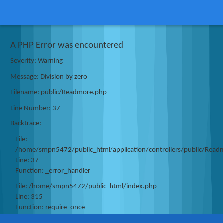
A PHP Error was encountered
Severity: Warning
Message: Division by zero
Filename: public/Readmore.php
Line Number: 37
Backtrace:
File:
/home/smpn5472/public_html/application/controllers/public/Read
Line: 37
Function: _error_handler
File: /home/smpn5472/public_html/index.php
Line: 315
Function: require_once