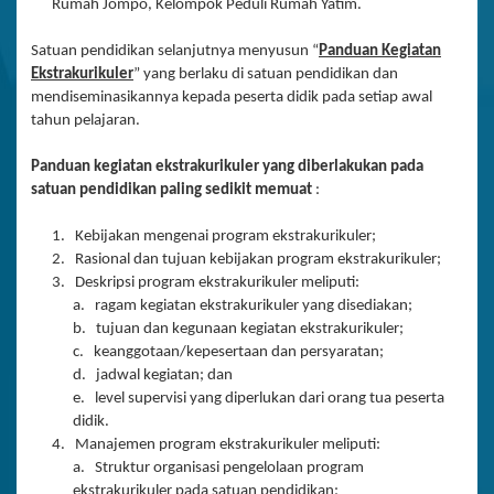
Rumah Jompo, Kelompok Peduli Rumah Yatim.
Satuan pendidikan selanjutnya menyusun “
Panduan Kegiatan
Ekstrakurikuler
” yang berlaku di satuan pendidikan dan
mendiseminasikannya kepada peserta didik pada setiap awal
tahun pelajaran.
Panduan kegiatan ekstrakurikuler yang diberlakukan pada
satuan pendidikan paling sedikit memuat
:
1. Kebijakan mengenai program ekstrakurikuler;
2. Rasional dan tujuan kebijakan program ekstrakurikuler;
3. Deskripsi program ekstrakurikuler meliputi:
a. ragam kegiatan ekstrakurikuler yang disediakan;
b. tujuan dan kegunaan kegiatan ekstrakurikuler;
c. keanggotaan/kepesertaan dan persyaratan;
d. jadwal kegiatan; dan
e. level supervisi yang diperlukan dari orang tua peserta
didik.
4. Manajemen program ekstrakurikuler meliputi:
a. Struktur organisasi pengelolaan program
ekstrakurikuler pada satuan pendidikan;