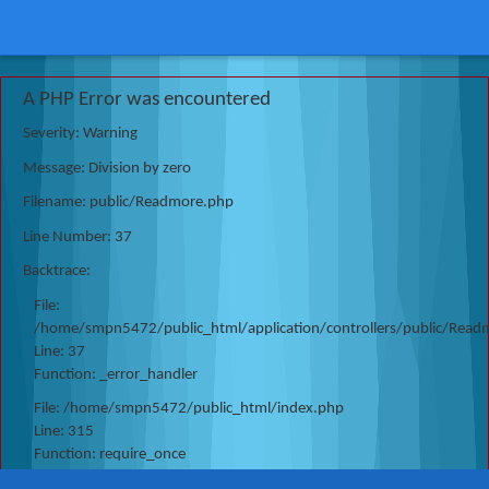
A PHP Error was encountered
Severity: Warning
Message: Division by zero
Filename: public/Readmore.php
Line Number: 37
Backtrace:
File:
/home/smpn5472/public_html/application/controllers/public/Read
Line: 37
Function: _error_handler
File: /home/smpn5472/public_html/index.php
Line: 315
Function: require_once