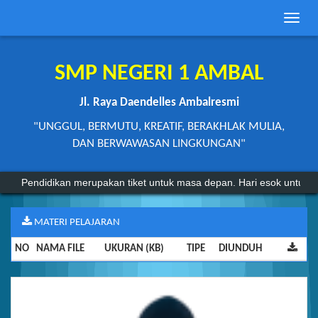
Toggle
naviga
SMP NEGERI 1 AMBAL
Jl. Raya Daendelles Ambalresmi
"UNGGUL, BERMUTU, KREATIF, BERAKHLAK MULIA,
DAN BERWAWASAN LINGKUNGAN"
Pendidikan merupakan tiket untuk masa depan. Hari esok untuk or
MATERI PELAJARAN
NO
NAMA FILE
UKURAN (KB)
TIPE
DIUNDUH