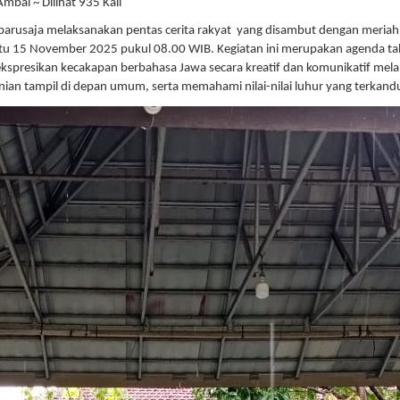
bal ~ Dilihat 935 Kali
usaja melaksanakan pentas cerita rakyat yang disambut dengan meriah da
btu 15 November 2025 pukul 08.00 WIB. Kegiatan ini merupakan agenda ta
resikan kecakapan berbahasa Jawa secara kreatif dan komunikatif melalui s
nian tampil di depan umum, serta memahami nilai-nilai luhur yang terkan