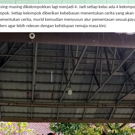
sing-masing dikelompokkan lagi menjadi 4. Jadi setiap kelas ada 4 kelomp
lompok. Setiap kelompok diberikan kebebasan menentukan cerita yang akan
enentukan cerita, murid kemudian menyusun alur pementasan sesuai gaya
ern agar lebih relevan dengan kehidupan remaja masa kini.