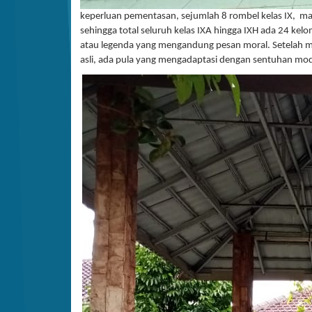
keperluan pementasan, sejumlah 8 rombel kelas IX, ma
sehingga total seluruh kelas IXA hingga IXH ada 24 ke
atau legenda yang mengandung pesan moral. Setelah m
asli, ada pula yang mengadaptasi dengan sentuhan mod