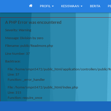
PROFIL
KESISWAAN
BERITA
P
A PHP Error was encountered
Severity: Warning
Message: Division by zero
Filename: public/Readmore.php
Line Number: 37
Backtrace:
File: /home/smpn5472/public_html/application/controllers/public
Line: 37
Function: _error_handler
File: /home/smpn5472/public_html/index.php
Line: 315
Function: require_once