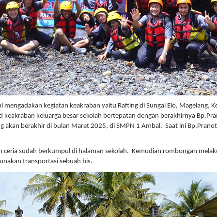
 mengadakan kegiatan keakraban yaitu Rafting di Sungai Elo, Magelang, Ke
ond keakraban keluarga besar sekolah bertepatan dengan berakhirnya Bp.Pr
g akan berakhir di bulan Maret 2025, di SMPN 1 Ambal. Saat ini Bp.Prano
an ceria sudah berkumpul di halaman sekolah. Kemudian rombongan mela
nakan transportasi sebuah bis.