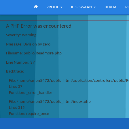
PROFIL
KESISWAAN
BERITA
P
A PHP Error was encountered
Severity: Warning
Message: Division by zero
Filename: public/Readmore.php
Line Number: 37
Backtrace:
File: /home/smpn5472/public_html/application/controllers/public
Line: 37
Function: _error_handler
File: /home/smpn5472/public_html/index.php
Line: 315
Function: require_once