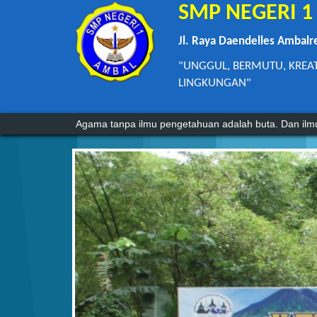
SMP NEGERI 
Jl. Raya Daendelles Ambalr
"UNGGUL, BERMUTU, KREA
LINGKUNGAN"
Hiduplah seakan-akan kau akan mati besok. Belajar
Pendidikan merupakan tiket untuk masa depan. Hari e
Agama tanpa ilmu pengetahuan adalah buta. Dan il