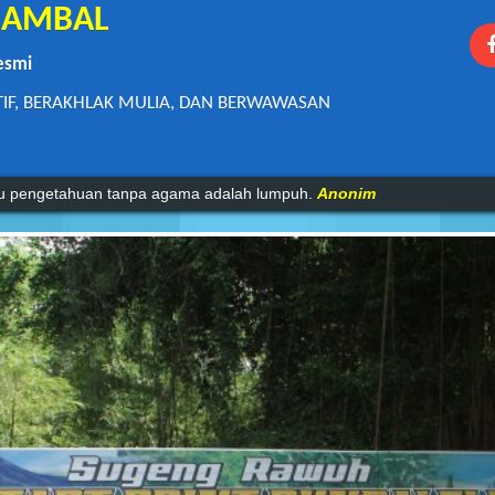
1 AMBAL
esmi
TIF, BERAKHLAK MULIA, DAN BERWAWASAN
lah seakan-akan kau akan hidup selamanya.
Anonim
sok untuk orang-orang yang telah mempersiapkan dirinya hari ini..
mu pengetahuan tanpa agama adalah lumpuh.
Anonim
An