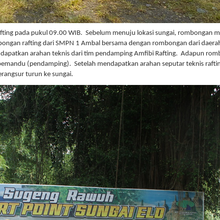
rafting pada pukul 09.00 WIB. Sebelum menuju lokasi sungai, rombongan 
ongan rafting dari SMPN 1 Ambal bersama dengan rombongan dari daerah lain 
endapatkan arahan teknis dari tim pendamping Amfibi Rafting. Adapun r
emandu (pendamping). Setelah mendapatkan arahan seputar teknis raftin
angsur turun ke sungai.