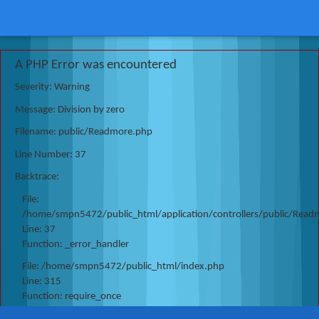
A PHP Error was encountered
Severity: Warning
Message: Division by zero
Filename: public/Readmore.php
Line Number: 37
Backtrace:
File:
/home/smpn5472/public_html/application/controllers/public/Read
Line: 37
Function: _error_handler
File: /home/smpn5472/public_html/index.php
Line: 315
Function: require_once