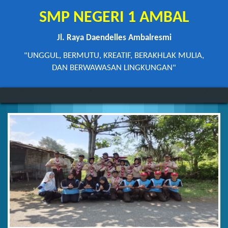
SMP NEGERI 1 AMBAL
Jl. Raya Daendelles Ambalresmi
"UNGGUL, BERMUTU, KREATIF, BERAKHLAK MULIA,
DAN BERWAWASAN LINGKUNGAN"
nim
Agama tanpa ilmu pengetahuan adalah buta. Dan ilmu pengetah