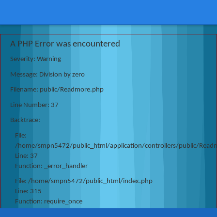
A PHP Error was encountered
Severity: Warning
Message: Division by zero
Filename: public/Readmore.php
Line Number: 37
Backtrace:
File:
/home/smpn5472/public_html/application/controllers/public/Read
Line: 37
Function: _error_handler
File: /home/smpn5472/public_html/index.php
Line: 315
Function: require_once