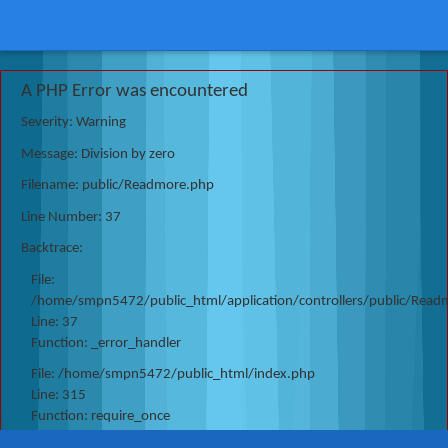
A PHP Error was encountered
Severity: Warning
Message: Division by zero
Filename: public/Readmore.php
Line Number: 37
Backtrace:
File:
/home/smpn5472/public_html/application/controllers/public/Read
Line: 37
Function: _error_handler
File: /home/smpn5472/public_html/index.php
Line: 315
Function: require_once