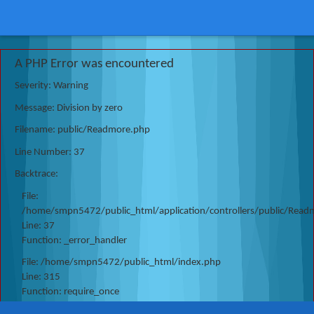
A PHP Error was encountered
Severity: Warning
Message: Division by zero
Filename: public/Readmore.php
Line Number: 37
Backtrace:
File:
/home/smpn5472/public_html/application/controllers/public/Read
Line: 37
Function: _error_handler
File: /home/smpn5472/public_html/index.php
Line: 315
Function: require_once